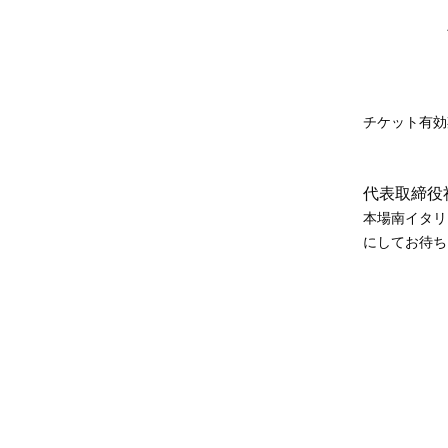
ピッツァ
パスタ2
お肉料理
ドルチ
（コーヒ
チケット有効
※事前
代表取締役
本場南イタリ
にしてお待