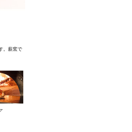
す。薪窯で
ァ