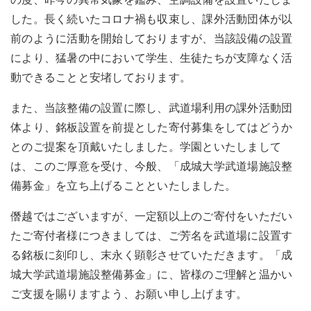
した。長く続いたコロナ禍も収束し、課外活動団体が以
前のように活動を開始しておりますが、当該設備の設置
により、猛暑の中において学生、生徒たちが支障なく活
動できることと安堵しております。
また、当該整備の設置に際し、武道場利用の課外活動団
体より、銘板設置を前提とした寄付募集をしてはどうか
とのご提案を頂戴いたしました。学園といたしまして
は、このご厚意を受け、今般、「成城大学武道場施設整
備募金」を立ち上げることといたしました。
僭越ではございますが、一定額以上のご寄付をいただい
たご寄付者様につきましては、ご芳名を武道場に設置す
る銘板に刻印し、末永く顕彰させていただきます。「成
城大学武道場施設整備募金」に、皆様のご理解と温かい
ご支援を賜りますよう、お願い申し上げます。