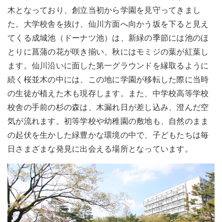
木となっており、創立当初から学園を見守ってきまし
た。大学校舎を抜け、仙川方面へ向かう坂を下ると見え
てくる成城池（ドーナツ池）は、新緑の季節には池のほ
とりに菖蒲の花が咲き揃い、秋にはモミジの葉が紅葉し
ます。仙川沿いに面した第一グラウンドを縁取るように
続く桜並木の中には、この地に学園が移転した際に当時
の生徒が植えた木も現存します。また、中学校高等学校
校舎の手前の杉の森は、木漏れ日が差し込み、澄んだ空
気が流れます。初等学校や幼稚園の敷地も、自然のまま
の起伏を生かした緑豊かな環境の中で、子どもたちは毎
日さまざまな発見に出会える場所となっています。