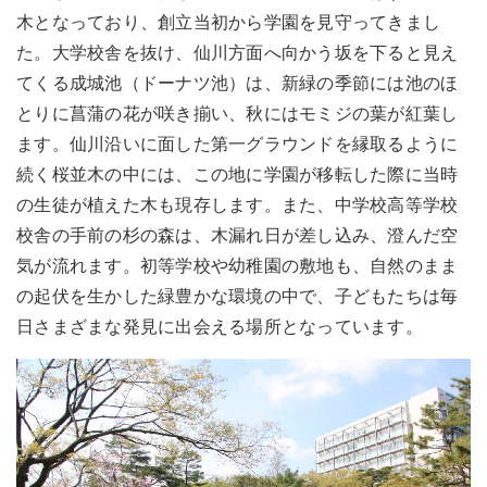
木となっており、創立当初から学園を見守ってきまし
た。大学校舎を抜け、仙川方面へ向かう坂を下ると見え
てくる成城池（ドーナツ池）は、新緑の季節には池のほ
とりに菖蒲の花が咲き揃い、秋にはモミジの葉が紅葉し
ます。仙川沿いに面した第一グラウンドを縁取るように
続く桜並木の中には、この地に学園が移転した際に当時
の生徒が植えた木も現存します。また、中学校高等学校
校舎の手前の杉の森は、木漏れ日が差し込み、澄んだ空
気が流れます。初等学校や幼稚園の敷地も、自然のまま
の起伏を生かした緑豊かな環境の中で、子どもたちは毎
日さまざまな発見に出会える場所となっています。